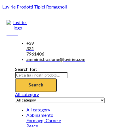
Luvirie Prodotti Tipici Romagnoli
Menu
+39
331
7961406
amministrazione@luvirie.com
Search for:
Search
All category
All category
Abbinamento
Formaggi Carne e
Pesce