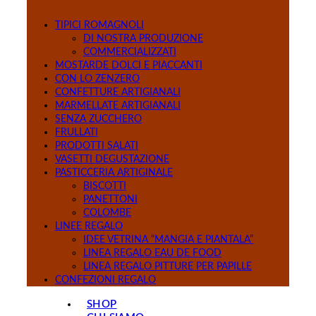
TIPICI ROMAGNOLI
DI NOSTRA PRODUZIONE
COMMERCIALIZZATI
MOSTARDE DOLCI E PIACCANTI
CON LO ZENZERO
CONFETTURE ARTIGIANALI
MARMELLATE ARTIGIANALI
SENZA ZUCCHERO
FRULLATI
PRODOTTI SALATI
VASETTI DEGUSTAZIONE
PASTICCERIA ARTIGINALE
BISCOTTI
PANETTONI
COLOMBE
LINEE REGALO
IDEE VETRINA “MANGIA E PIANTALA”
LINEA REGALO EAU DE FOOD
LINEA REGALO PITTURE PER PAPILLE
CONFEZIONI REGALO
SHOP