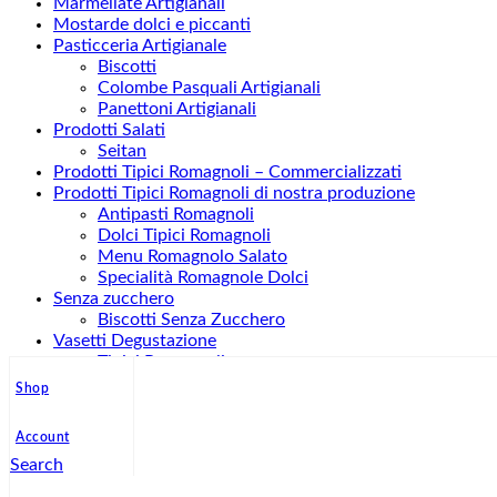
Marmellate Artigianali
Mostarde dolci e piccanti
Pasticceria Artigianale
Biscotti
Colombe Pasquali Artigianali
Panettoni Artigianali
Prodotti Salati
Seitan
Prodotti Tipici Romagnoli – Commercializzati
Prodotti Tipici Romagnoli di nostra produzione
Antipasti Romagnoli
Dolci Tipici Romagnoli
Menu Romagnolo Salato
Specialità Romagnole Dolci
Senza zucchero
Biscotti Senza Zucchero
Vasetti Degustazione
Tipici Romagnoli
Vasetti Composte per Formaggi
Shop
Vasetti Confettura
Vasetti Marmellata
Account
Vasetti Mostarda per Degustazione
Search
Vasetti Regalo Bomboniere