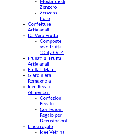
Mostarde di
Zenzero
Zenzero
Puro
Confetture
Artigianali
Da Vera Frutta
Composte
solo frutta
"Only One"
Frullati di Frutta
Artigianali
Frullati Mami
Giardiniera
Romagnola
Idee Regalo
Alimentari
Confezioni
Regalo
Confezioni
Regalo per
Degustazioni
Linee regalo
Idee Vetrina