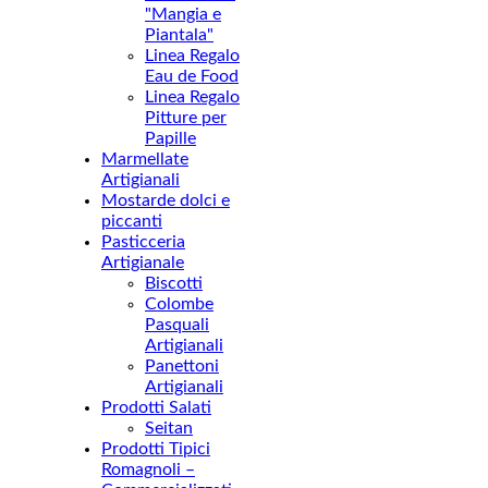
"Mangia e
Piantala"
Linea Regalo
Eau de Food
Linea Regalo
Pitture per
Papille
Marmellate
Artigianali
Mostarde dolci e
piccanti
Pasticceria
Artigianale
Biscotti
Colombe
Pasquali
Artigianali
Panettoni
Artigianali
Prodotti Salati
Seitan
Prodotti Tipici
Romagnoli –