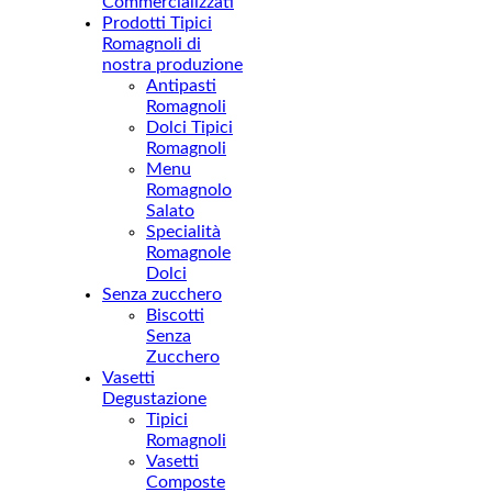
Commercializzati
Prodotti Tipici
Romagnoli di
nostra produzione
Antipasti
Romagnoli
Dolci Tipici
Romagnoli
Menu
Romagnolo
Salato
Specialità
Romagnole
Dolci
Senza zucchero
Biscotti
Senza
Zucchero
Vasetti
Degustazione
Tipici
Romagnoli
Vasetti
Composte