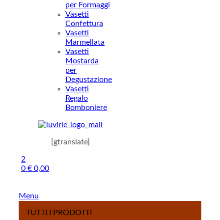
per Formaggi
Vasetti
Confettura
Vasetti
Marmellata
Vasetti
Mostarda
per
Degustazione
Vasetti
Regalo
Bomboniere
[gtranslate]
2
0
€
0,00
Menu
TUTTI I PRODOTTI