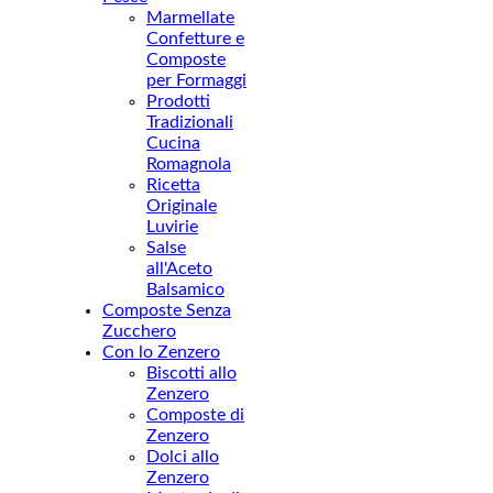
Marmellate
Confetture e
Composte
per Formaggi
Prodotti
Tradizionali
Cucina
Romagnola
Ricetta
Originale
Luvirie
Salse
all'Aceto
Balsamico
Composte Senza
Zucchero
Con lo Zenzero
Biscotti allo
Zenzero
Composte di
Zenzero
Dolci allo
Zenzero