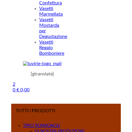
Confettura
Vasetti
Marmellata
Vasetti
Mostarda
per
Degustazione
Vasetti
Regalo
Bomboniere
[gtranslate]
2
0
€
0,00
Menu
TUTTI I PRODOTTI
TIPICI ROMAGNOLI
DI NOSTRA PRODUZIONE