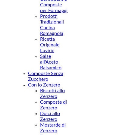
Composte
per Formaggi
Prodotti
Tradizionali
Cucina
Romagnola
Ricetta
Originale
Luvirie
Salse
all'Aceto
Balsamico
Composte Senza
Zucchero
Con lo Zenzero
Biscotti allo
Zenzero
Composte di
Zenzero
Dolci allo
Zenzero
Mostarde di
Zenzero