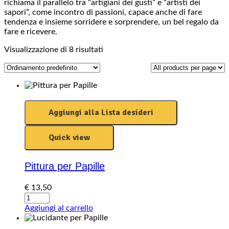
richiama il parallelo tra “artigiani dei gusti” e “artisti dei
sapori”, come incontro di passioni, capace anche di fare
tendenza e insieme sorridere e sorprendere, un bel regalo da
fare e ricevere.
Visualizzazione di 8 risultati
Aggiungi alla Lista desideri
Quick view
Pittura per Papille
€
13,50
Pittura
per
Aggiungi al carrello
Papille
quantity