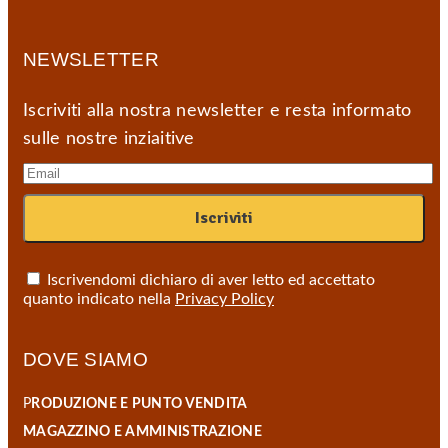
varianti.
Le
opzioni
NEWSLETTER
possono
essere
scelte
Iscriviti alla nostra newsletter e resta informato
nella
sulle nostre inziaitive
pagina
del
prodotto
Iscrivendomi dichiaro di aver letto ed accettato
quanto indicato nella
Privacy Policy
DOVE SIAMO
P
RODUZIONE E PUNTO VENDITA
MAGAZZINO E AMMINISTRAZIONE