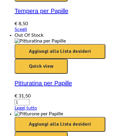
Tempera per Papille
€
8,50
Questo
Scegli
prodotto
Out Of Stock
ha
più
Aggiungi alla Lista desideri
varianti.
Le
opzioni
Quick view
possono
essere
scelte
Pitturatina per Papille
nella
pagina
€
31,50
del
Pitturatina
prodotto
per
Leggi tutto
Papille
quantity
Aggiungi alla Lista desideri