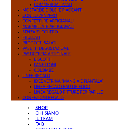
COMMERCIALIZZATI
MOSTARDE DOLCI E PIACCANTI
CON LO ZENZERO
CONFETTURE ARTIGIANALI
MARMELLATE ARTIGIANALI
SENZA ZUCCHERO
FRULLATI
PRODOTTI SALATI
VASETTI DEGUSTAZIONE
PASTICCERIA ARTIGINALE
BISCOTTI
PANETTONI
COLOMBE
LINEE REGALO
IDEE VETRINA “MANGIA E PIANTALA”
LINEA REGALO EAU DE FOOD
LINEA REGALO PITTURE PER PAPILLE
CONFEZIONI REGALO
SHOP
CHI SIAMO
IL TEAM
FAQ