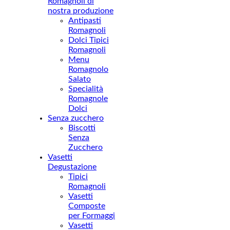
Romagnoli di
nostra produzione
Antipasti
Romagnoli
Dolci Tipici
Romagnoli
Menu
Romagnolo
Salato
Specialità
Romagnole
Dolci
Senza zucchero
Biscotti
Senza
Zucchero
Vasetti
Degustazione
Tipici
Romagnoli
Vasetti
Composte
per Formaggi
Vasetti