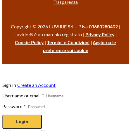
Trasparenza
Copyright © 2026
LUVIRIE Srl
– P.Iva
03683280402
|
Luvirie ® è un marchio registrato |
Privacy Policy
|
Cookie Policy
|
Termini e Condizioni
|
Aggiorna le
preferenze sui cookie
Sign in
Create an Account
Username or email
*
Password
*
Login