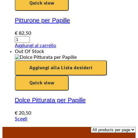
Quick view
Pitturone per Papille
€
82,50
Pitturone
per
Aggiungi al carrello
Papille
Out Of Stock
quantity
Aggiungi alla Lista desideri
Quick view
Dolce Pitturata per Papille
€
20,50
Questo
Scegli
prodotto
ha
più