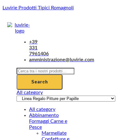
Luvirie Prodotti Tipici Romagnoli
Menu
+39
331
7961406
amministrazione@luvirie.com
Search
for:
Search
All category
All category
Abbinamento
Formaggi Carne e
Pesce
Marmellate
Confetture e