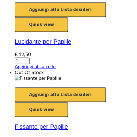
Aggiungi alla Lista desideri
Quick view
Lucidante per Papille
€
12,50
Lucidante
per
Aggiungi al carrello
Papille
Out Of Stock
quantity
Aggiungi alla Lista desideri
Quick view
Fissante per Papille