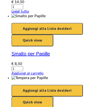
€
14,50
Fissante
per
Leggi tutto
Papille
quantity
Aggiungi alla Lista desideri
Quick view
Smalto per Papille
€
8,50
Smalto
per
Aggiungi al carrello
Papille
quantity
Aggiungi alla Lista desideri
Quick view