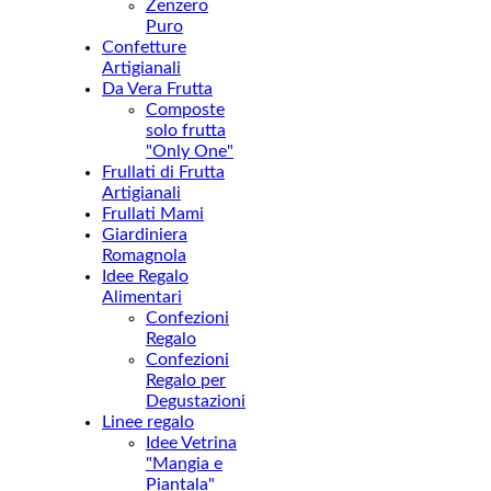
Zenzero
Puro
Confetture
Artigianali
Da Vera Frutta
Composte
solo frutta
"Only One"
Frullati di Frutta
Artigianali
Frullati Mami
Giardiniera
Romagnola
Idee Regalo
Alimentari
Confezioni
Regalo
Confezioni
Regalo per
Degustazioni
Linee regalo
Idee Vetrina
"Mangia e
Piantala"