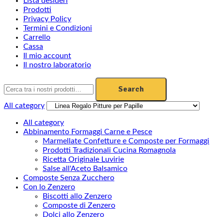
Lista desideri
Prodotti
Privacy Policy
Termini e Condizioni
Carrello
Cassa
Il mio account
Il nostro laboratorio
Search
Search
for:
All category
All category
Abbinamento Formaggi Carne e Pesce
Marmellate Confetture e Composte per Formaggi
Prodotti Tradizionali Cucina Romagnola
Ricetta Originale Luvirie
Salse all'Aceto Balsamico
Composte Senza Zucchero
Con lo Zenzero
Biscotti allo Zenzero
Composte di Zenzero
Dolci allo Zenzero