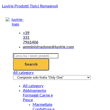
Luvirie Prodotti Tipici Romagnoli
Menu
+39
331
7961406
amministrazione@luvirie.com
Search
for:
Search
All category
All category
Abbinamento
Formaggi Carne e
Pesce
Marmellate
Confetture e