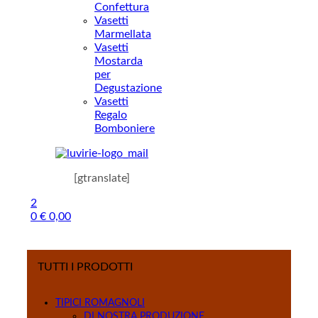
Confettura
Vasetti
Marmellata
Vasetti
Mostarda
per
Degustazione
Vasetti
Regalo
Bomboniere
[gtranslate]
2
0
€
0,00
Menu
TUTTI I PRODOTTI
TIPICI ROMAGNOLI
DI NOSTRA PRODUZIONE