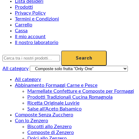
Lista desideri
Prodotti
Privacy Policy
Termini e Condizioni
Carrello
Cassa
Il mio account
Il nostro laboratorio
Search
Search
for:
All category
All category
Abbinamento Formaggi Carne e Pesce
Marmellate Confetture e Composte per Formaggi
Prodotti Tradizionali Cucina Romagnola
Ricetta Originale Luvirie
Salse all'Aceto Balsamico
Composte Senza Zucchero
Con lo Zenzero
Biscotti allo Zenzero
Composte di Zenzero
Dolci allo Zenzero