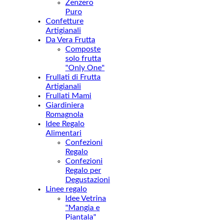
Zenzero
Puro
Confetture
Artigianali
Da Vera Frutta
Composte
solo frutta
"Only One"
Frullati di Frutta
Artigianali
Frullati Mami
Giardiniera
Romagnola
Idee Regalo
Alimentari
Confezioni
Regalo
Confezioni
Regalo per
Degustazioni
Linee regalo
Idee Vetrina
"Mangia e
Piantala"