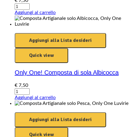
€
7,50
Only
One!
Aggiungi al carrello
Composta
di
sola
Fragola
Aggiungi alla Lista desideri
quantity
Quick view
Only One! Composta di sola Albicocca
€
7,50
Only
One!
Aggiungi al carrello
Composta
di
sola
Aggiungi alla Lista desideri
Albicocca
quantity
Quick view