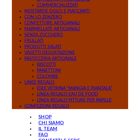
COMMERCIALIZZATI
MOSTARDE DOLCI E PIACCANTI
CON LO ZENZERO
CONFETTURE ARTIGIANALI
MARMELLATE ARTIGIANALI
SENZA ZUCCHERO
FRULLATI
PRODOTTI SALATI
VASETTI DEGUSTAZIONE
PASTICCERIA ARTIGINALE
BISCOTTI
PANETTONI
COLOMBE
LINEE REGALO
IDEE VETRINA “MANGIA E PIANTALA”
LINEA REGALO EAU DE FOOD
LINEA REGALO PITTURE PER PAPILLE
CONFEZIONI REGALO
SHOP
CHI SIAMO
IL TEAM
FAQ