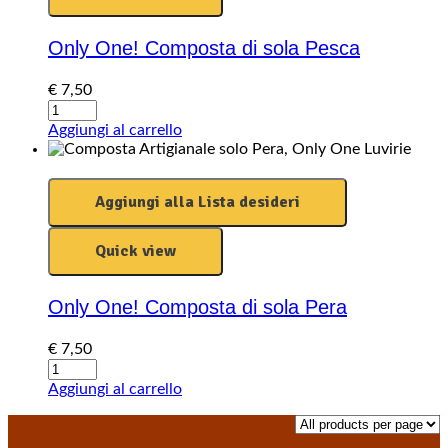
Only One! Composta di sola Pesca
€
7,50
Only
One!
Aggiungi al carrello
Composta
di
sola
Aggiungi alla Lista desideri
Pesca
quantity
Quick view
Only One! Composta di sola Pera
€
7,50
Only
One!
Aggiungi al carrello
Composta
di
sola