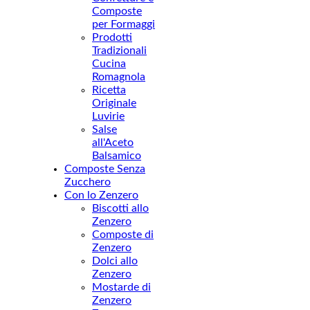
Composte
per Formaggi
Prodotti
Tradizionali
Cucina
Romagnola
Ricetta
Originale
Luvirie
Salse
all'Aceto
Balsamico
Composte Senza
Zucchero
Con lo Zenzero
Biscotti allo
Zenzero
Composte di
Zenzero
Dolci allo
Zenzero
Mostarde di
Zenzero