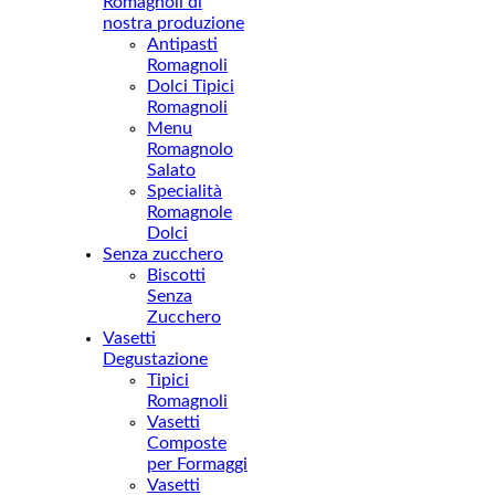
Romagnoli di
nostra produzione
Antipasti
Romagnoli
Dolci Tipici
Romagnoli
Menu
Romagnolo
Salato
Specialità
Romagnole
Dolci
Senza zucchero
Biscotti
Senza
Zucchero
Vasetti
Degustazione
Tipici
Romagnoli
Vasetti
Composte
per Formaggi
Vasetti