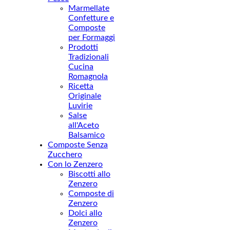
Marmellate
Confetture e
Composte
per Formaggi
Prodotti
Tradizionali
Cucina
Romagnola
Ricetta
Originale
Luvirie
Salse
all'Aceto
Balsamico
Composte Senza
Zucchero
Con lo Zenzero
Biscotti allo
Zenzero
Composte di
Zenzero
Dolci allo
Zenzero