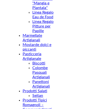
"Mangia e
Piantala"
Linea Regalo
Eau de Food
Linea Regalo
Pitture per
Papille
Marmellate
Artigianali
Mostarde dolci e
piccanti
Pasticceria
Artigianale
Biscotti
Colombe
Pasquali
Artigianali
Panettoni
Artigianali
Prodotti Salati
Seitan
Prodotti Tipici
Romagnoli –