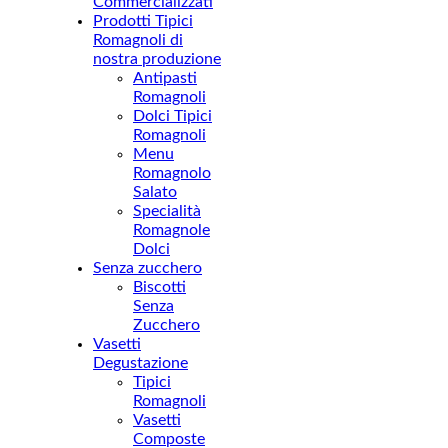
Commercializzati
Prodotti Tipici
Romagnoli di
nostra produzione
Antipasti
Romagnoli
Dolci Tipici
Romagnoli
Menu
Romagnolo
Salato
Specialità
Romagnole
Dolci
Senza zucchero
Biscotti
Senza
Zucchero
Vasetti
Degustazione
Tipici
Romagnoli
Vasetti
Composte