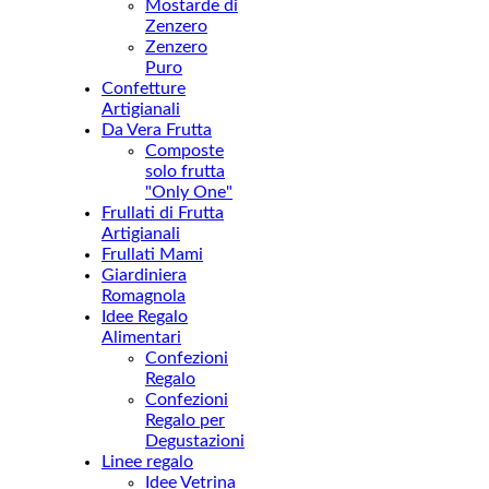
Mostarde di
Zenzero
Zenzero
Puro
Confetture
Artigianali
Da Vera Frutta
Composte
solo frutta
"Only One"
Frullati di Frutta
Artigianali
Frullati Mami
Giardiniera
Romagnola
Idee Regalo
Alimentari
Confezioni
Regalo
Confezioni
Regalo per
Degustazioni
Linee regalo
Idee Vetrina