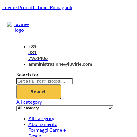
Luvirie Prodotti Tipici Romagnoli
Menu
+39
331
7961406
amministrazione@luvirie.com
Search for:
Search
All category
All category
Abbinamento
Formaggi Carne e
Pesce