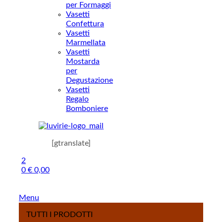
per Formaggi
Vasetti
Confettura
Vasetti
Marmellata
Vasetti
Mostarda
per
Degustazione
Vasetti
Regalo
Bomboniere
[gtranslate]
2
0
€
0,00
Menu
TUTTI I PRODOTTI