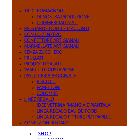
TIPICI ROMAGNOLI
DI NOSTRA PRODUZIONE
COMMERCIALIZZATI
MOSTARDE DOLCI E PIACCANTI
CON LO ZENZERO
CONFETTURE ARTIGIANALI
MARMELLATE ARTIGIANALI
SENZA ZUCCHERO
FRULLATI
PRODOTTI SALATI
VASETTI DEGUSTAZIONE
PASTICCERIA ARTIGINALE
BISCOTTI
PANETTONI
COLOMBE
LINEE REGALO
IDEE VETRINA “MANGIA E PIANTALA”
LINEA REGALO EAU DE FOOD
LINEA REGALO PITTURE PER PAPILLE
CONFEZIONI REGALO
SHOP