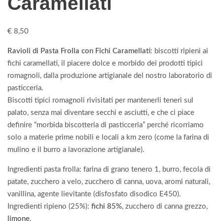
Caramellati
€
8,50
Ravioli di Pasta Frolla con Fichi Caramellati
: biscotti ripieni ai
fichi caramellati, il piacere dolce e morbido dei prodotti tipici
romagnoli, dalla produzione artigianale del nostro laboratorio di
pasticceria.
Biscotti tipici romagnoli rivisitati per mantenerli teneri sul
palato, senza mai diventare secchi e asciutti, e che ci piace
definire “morbida biscotteria di pasticceria” perché ricorriamo
solo a materie prime nobili e locali a km zero (come la farina di
mulino e il burro a lavorazione artigianale).
Ingredienti pasta frolla: farina di grano tenero 1, burro, fecola di
patate, zucchero a velo, zucchero di canna, uova, aromi naturali,
vanillina, agente lievitante (disfosfato disodico E450).
Ingredienti ripieno (25%):
fichi 85%
, zucchero di canna grezzo,
limone
.