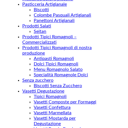
Pasticceria Artigianale
Biscotti
Colombe Pasquali Artigianali
Panettoni Artigianali
Prodotti Salati
Seitan
Prodotti Tipici Romagnoli –
Commercializzati
Prodotti Tipici Romagnoli di nostra
produzione
Antipasti Romagnoli
Dolci Tipici Romagnoli
Menu Romagnolo Salato
Specialità Romagnole Dolci
Senza zucchero
Biscotti Senza Zucchero
Vasetti Degustazione
Tipici Romagnoli
Vasetti Composte per Formaggi
Vasetti Confettura
Vasetti Marmellata
Vasetti Mostarda per
Degustazione