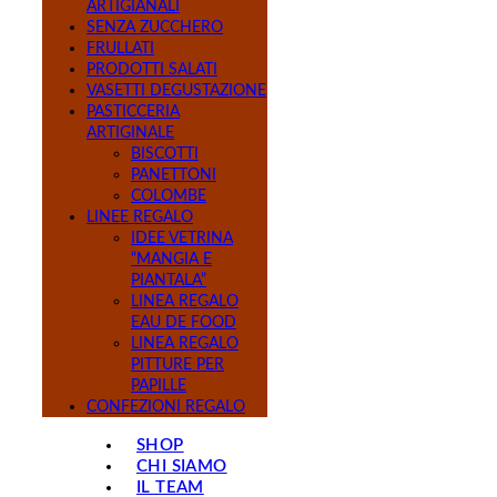
ARTIGIANALI
SENZA ZUCCHERO
FRULLATI
PRODOTTI SALATI
VASETTI DEGUSTAZIONE
PASTICCERIA
ARTIGINALE
BISCOTTI
PANETTONI
COLOMBE
LINEE REGALO
IDEE VETRINA
“MANGIA E
PIANTALA”
LINEA REGALO
EAU DE FOOD
LINEA REGALO
PITTURE PER
PAPILLE
CONFEZIONI REGALO
SHOP
CHI SIAMO
IL TEAM