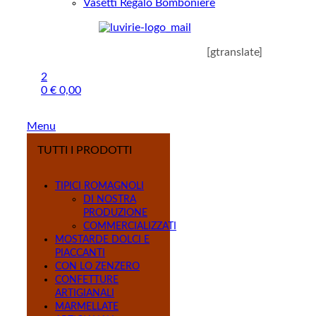
Vasetti Regalo Bomboniere
[gtranslate]
2
0
€
0,00
Menu
TUTTI I PRODOTTI
TIPICI ROMAGNOLI
DI NOSTRA
PRODUZIONE
COMMERCIALIZZATI
MOSTARDE DOLCI E
PIACCANTI
CON LO ZENZERO
CONFETTURE
ARTIGIANALI
MARMELLATE