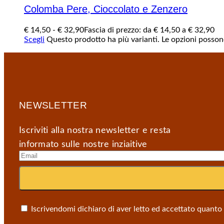
Colomba Pere, Cioccolato e Zenzero
€
14,50
-
€
32,90
Fascia di prezzo: da € 14,50 a € 32,90
Scegli
Questo prodotto ha più varianti. Le opzioni posson
NEWSLETTER
Iscriviti alla nostra newsletter e resta
informato sulle nostre inziaitive
Iscrivendomi dichiaro di aver letto ed accettato quanto