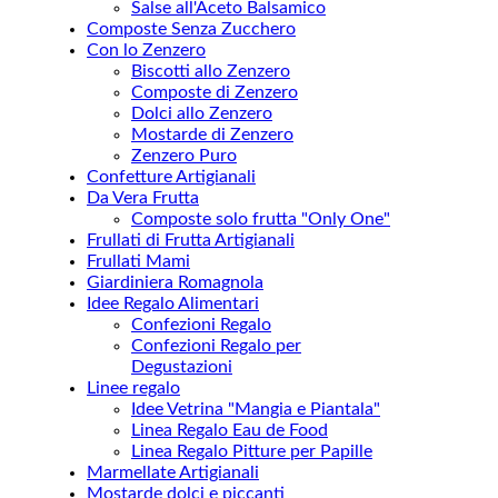
Salse all'Aceto Balsamico
Composte Senza Zucchero
Con lo Zenzero
Biscotti allo Zenzero
Composte di Zenzero
Dolci allo Zenzero
Mostarde di Zenzero
Zenzero Puro
Confetture Artigianali
Da Vera Frutta
Composte solo frutta "Only One"
Frullati di Frutta Artigianali
Frullati Mami
Giardiniera Romagnola
Idee Regalo Alimentari
Confezioni Regalo
Confezioni Regalo per
Degustazioni
Linee regalo
Idee Vetrina "Mangia e Piantala"
Linea Regalo Eau de Food
Linea Regalo Pitture per Papille
Marmellate Artigianali
Mostarde dolci e piccanti