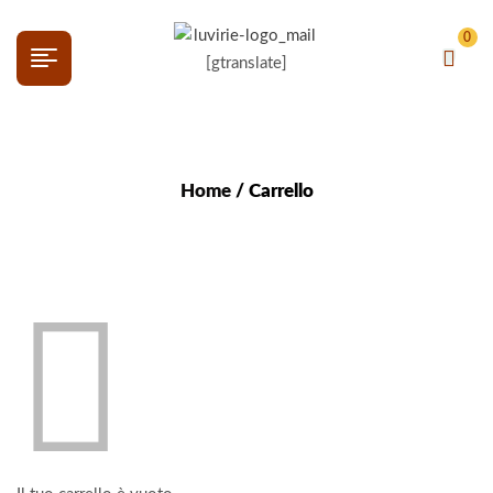
0
[gtranslate]
Home
/ Carrello