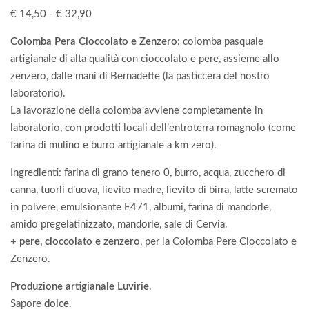
€
14,50
-
€
32,90
Colomba Pera Cioccolato e Zenzero
: colomba pasquale
artigianale di alta qualità con cioccolato e pere, assieme allo
zenzero, dalle mani di Bernadette (la pasticcera del nostro
laboratorio).
La lavorazione della colomba avviene completamente in
laboratorio, con prodotti locali dell’entroterra romagnolo (come
farina di mulino e burro artigianale a km zero).
Ingredienti: farina di grano tenero 0, burro, acqua, zucchero di
canna, tuorli d’uova, lievito madre, lievito di birra, latte scremato
in polvere, emulsionante E471, albumi, farina di mandorle,
amido pregelatinizzato, mandorle, sale di Cervia.
+
pere, cioccolato e zenzero
, per la Colomba Pere Cioccolato e
Zenzero.
Produzione artigianale Luvirie
.
Sapore
dolce
.