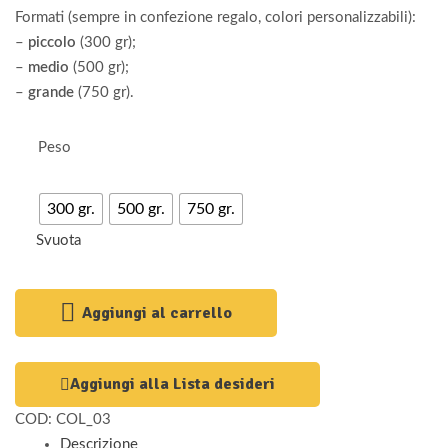
Formati (sempre in confezione regalo, colori personalizzabili):
–
piccolo
(300 gr);
–
medio
(500 gr);
–
grande
(750 gr).
Peso
300 gr.
500 gr.
750 gr.
Svuota
Aggiungi al carrello
Aggiungi alla Lista desideri
COD:
COL_03
Descrizione