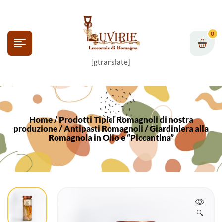
0
[gtranslate]
Home
/
Prodotti Tipici Romagnoli di nostra
produzione
/
Antipasti Romagnoli
/ Giardiniera alla
Romagnola in Olio e “Piccantina”
🔍