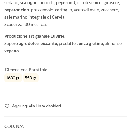
sedano,
scalogno
, finocchi,
peperoni
), olio di semi di girasole,
peperoncino
, prezzemolo, cerfoglio, aceto di mele, zucchero,
sale marino integrale di Cervia
.
Scadenza: 30 mesi c.a.
Produzione artigianale Luvirie
.
Sapore
agrodolce
,
piccante
, prodotto
senza glutine
, alimento
vegano
.
Dimensione Barattolo
1600 gr.
550 gr.
Aggiungi alla Lista desideri
COD:
N/A