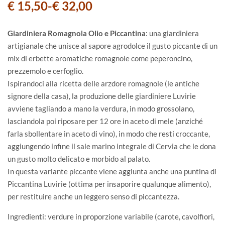
€
15,50
-
€
32,00
Giardiniera Romagnola Olio e Piccantina
: una giardiniera
artigianale che unisce al sapore agrodolce il gusto piccante di un
mix di erbette aromatiche romagnole come peperoncino,
prezzemolo e cerfoglio.
Ispirandoci alla ricetta delle arzdore romagnole (le antiche
signore della casa), la produzione delle giardiniere Luvirie
avviene tagliando a mano la verdura, in modo grossolano,
lasciandola poi riposare per 12 ore in aceto di mele (anziché
farla sbollentare in aceto di vino), in modo che resti croccante,
aggiungendo infine il sale marino integrale di Cervia che le dona
un gusto molto delicato e morbido al palato.
In questa variante piccante viene aggiunta anche una puntina di
Piccantina Luvirie (ottima per insaporire qualunque alimento),
per restituire anche un leggero senso di piccantezza.
Ingredienti: verdure in proporzione variabile (carote, cavolfiori,