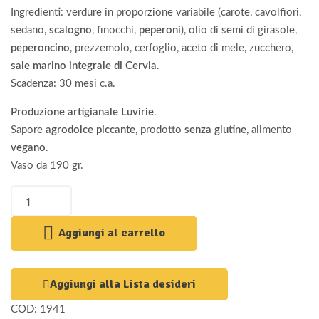
Ingredienti: verdure in proporzione variabile (carote, cavolfiori,
sedano,
scalogno
, finocchi,
peperoni
), olio di semi di girasole,
peperoncino
, prezzemolo, cerfoglio, aceto di mele, zucchero,
sale marino integrale di Cervia
.
Scadenza: 30 mesi c.a.
Produzione artigianale Luvirie
.
Sapore
agrodolce piccante
, prodotto
senza glutine
, alimento
vegano
.
Vaso da 190 gr.
Aggiungi al carrello
Aggiungi alla Lista desideri
COD:
1941