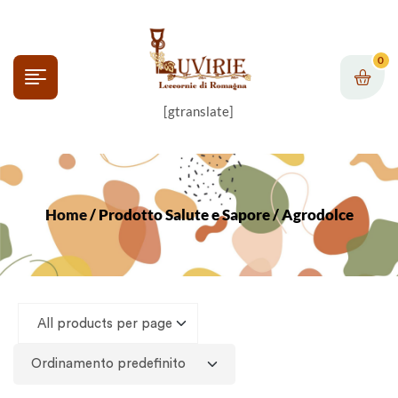
0
[gtranslate]
Home
/ Prodotto Salute e Sapore / Agrodolce