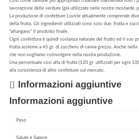
Così come sarebbe più appropriato chiamare marmellata solo i pro
lavorazione delle verdure (già utilizzate nelle nostre mostarde, 
La produzione di confetture Luvirie attualmente comprende divers
della frutta. Gli ingredienti utilizzati sono solo due: frutta e zu
“allungano” il prodotto finale.
Ogni confettura è quindi sostanza naturale del frutto ed il suo p
frutta assieme a 45 gr. di zucchero di canna grezzo. Anche nella
che non vogliamo coinvolgere nella nostra produzione.
Una percentuale così alta di frutta (120 gr. utilizzati per ogni 
alla consistenza di altre confetture sul mercato.
Informazioni aggiuntive
Informazioni aggiuntive
Peso
Salute e Sapore