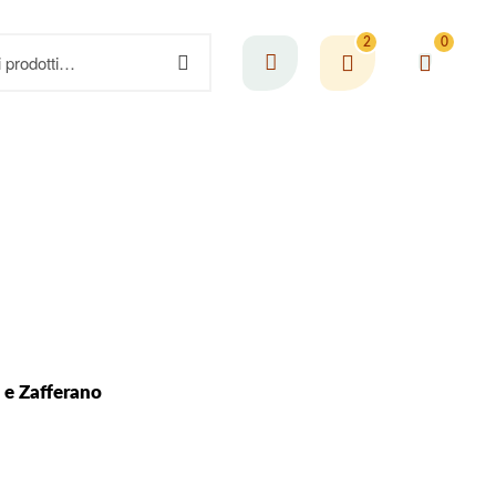
2
0
 e Zafferano