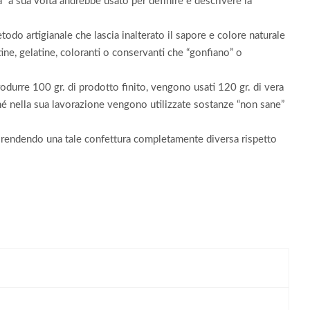
” a sua volta andrebbe usato per definire e descrivere la
do artigianale che lascia inalterato il sapore e colore naturale
ctine, gelatine, coloranti o conservanti che “gonfiano” o
rodurre 100 gr. di prodotto finito, vengono usati 120 gr. di vera
ché nella sua lavorazione vengono utilizzate sostanze “non sane”
io, rendendo una tale confettura completamente diversa rispetto