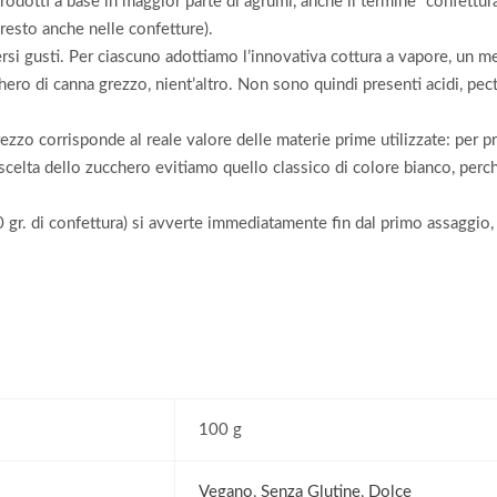
dotti a base in maggior parte di agrumi, anche il termine “confettura
presto anche nelle confetture).
i gusti. Per ciascuno adottiamo l’innovativa cottura a vapore, un meto
cchero di canna grezzo, nient’altro. Non sono quindi presenti acidi, pe
rezzo corrisponde al reale valore delle materie prime utilizzate: per p
 scelta dello zucchero evitiamo quello classico di colore bianco, per
100 gr. di confettura) si avverte immediatamente fin dal primo assagg
100 g
Vegano
,
Senza Glutine
,
Dolce