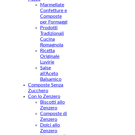
Marmellate
Confetture e
Composte
per Formaggi
Prodotti
Tradizionali
Cucina
Romagnola
Ricetta
Originale
Luvirie
Salse
all'Aceto
Balsamico
Composte Senza
Zucchero
Con lo Zenzero
Biscotti allo
Zenzero
Composte di
Zenzero
Dolci allo
Zenzero