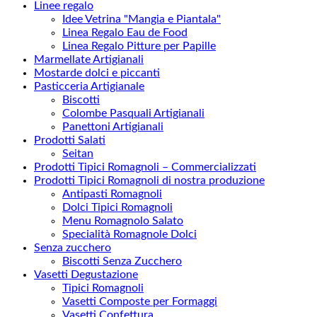
Linee regalo
Idee Vetrina "Mangia e Piantala"
Linea Regalo Eau de Food
Linea Regalo Pitture per Papille
Marmellate Artigianali
Mostarde dolci e piccanti
Pasticceria Artigianale
Biscotti
Colombe Pasquali Artigianali
Panettoni Artigianali
Prodotti Salati
Seitan
Prodotti Tipici Romagnoli – Commercializzati
Prodotti Tipici Romagnoli di nostra produzione
Antipasti Romagnoli
Dolci Tipici Romagnoli
Menu Romagnolo Salato
Specialità Romagnole Dolci
Senza zucchero
Biscotti Senza Zucchero
Vasetti Degustazione
Tipici Romagnoli
Vasetti Composte per Formaggi
Vasetti Confettura