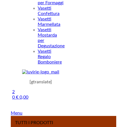
per Formaggi
Vasetti
Confettura
Vasetti
Marmellata
Vasetti
Mostarda
per
Degustazione
Vasetti
Regalo
Bomboniere
[gtranslate]
2
0
€
0,00
Menu
TUTTI I PRODOTTI