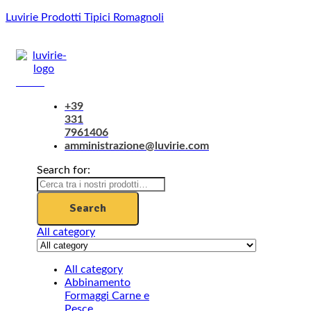
Luvirie Prodotti Tipici Romagnoli
Menu
+39
331
7961406
amministrazione@luvirie.com
Search for:
Search
All category
All category
Abbinamento
Formaggi Carne e
Pesce