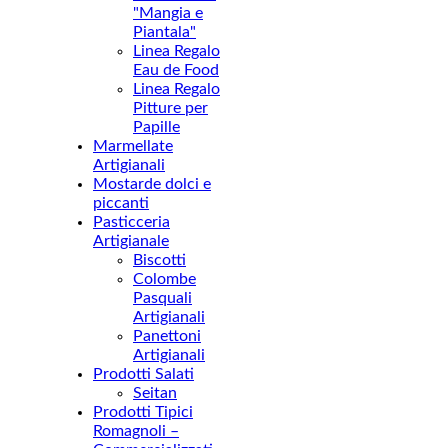
"Mangia e
Piantala"
Linea Regalo
Eau de Food
Linea Regalo
Pitture per
Papille
Marmellate
Artigianali
Mostarde dolci e
piccanti
Pasticceria
Artigianale
Biscotti
Colombe
Pasquali
Artigianali
Panettoni
Artigianali
Prodotti Salati
Seitan
Prodotti Tipici
Romagnoli –