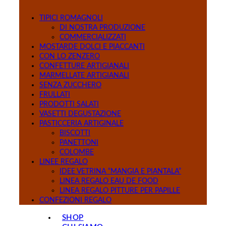
TIPICI ROMAGNOLI
DI NOSTRA PRODUZIONE
COMMERCIALIZZATI
MOSTARDE DOLCI E PIACCANTI
CON LO ZENZERO
CONFETTURE ARTIGIANALI
MARMELLATE ARTIGIANALI
SENZA ZUCCHERO
FRULLATI
PRODOTTI SALATI
VASETTI DEGUSTAZIONE
PASTICCERIA ARTIGINALE
BISCOTTI
PANETTONI
COLOMBE
LINEE REGALO
IDEE VETRINA “MANGIA E PIANTALA”
LINEA REGALO EAU DE FOOD
LINEA REGALO PITTURE PER PAPILLE
CONFEZIONI REGALO
SHOP