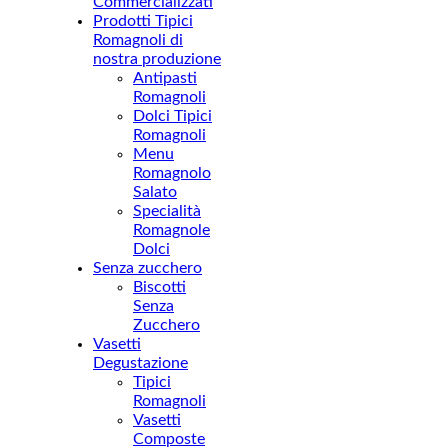
Commercializzati
Prodotti Tipici
Romagnoli di
nostra produzione
Antipasti
Romagnoli
Dolci Tipici
Romagnoli
Menu
Romagnolo
Salato
Specialità
Romagnole
Dolci
Senza zucchero
Biscotti
Senza
Zucchero
Vasetti
Degustazione
Tipici
Romagnoli
Vasetti
Composte