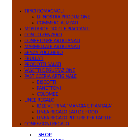
TIPICI ROMAGNOLI
DI NOSTRA PRODUZIONE
COMMERCIALIZZATI
MOSTARDE DOLCI E PIACCANTI
CON LO ZENZERO
CONFETTURE ARTIGIANALI
MARMELLATE ARTIGIANALI
SENZA ZUCCHERO
FRULLATI
PRODOTTI SALATI
VASETTI DEGUSTAZIONE
PASTICCERIA ARTIGINALE
BISCOTTI
PANETTONI
COLOMBE
LINEE REGALO
IDEE VETRINA “MANGIA E PIANTALA”
LINEA REGALO EAU DE FOOD
LINEA REGALO PITTURE PER PAPILLE
CONFEZIONI REGALO
SHOP