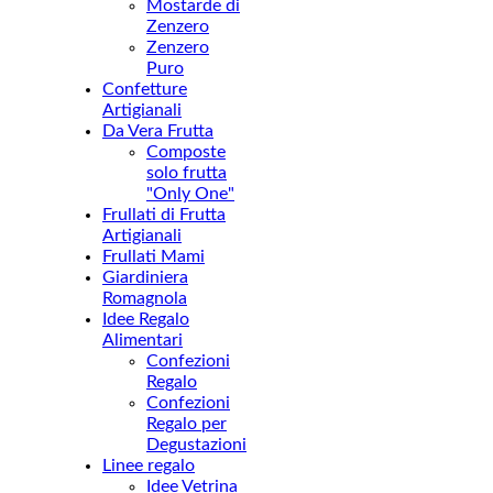
Mostarde di
Zenzero
Zenzero
Puro
Confetture
Artigianali
Da Vera Frutta
Composte
solo frutta
"Only One"
Frullati di Frutta
Artigianali
Frullati Mami
Giardiniera
Romagnola
Idee Regalo
Alimentari
Confezioni
Regalo
Confezioni
Regalo per
Degustazioni
Linee regalo
Idee Vetrina