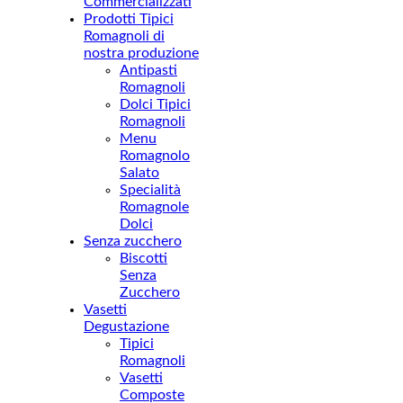
Commercializzati
Prodotti Tipici
Romagnoli di
nostra produzione
Antipasti
Romagnoli
Dolci Tipici
Romagnoli
Menu
Romagnolo
Salato
Specialità
Romagnole
Dolci
Senza zucchero
Biscotti
Senza
Zucchero
Vasetti
Degustazione
Tipici
Romagnoli
Vasetti
Composte