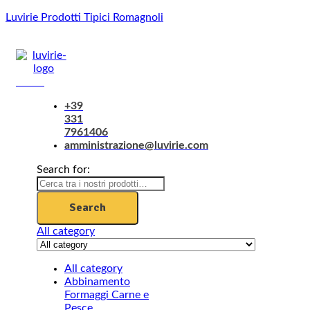
Luvirie Prodotti Tipici Romagnoli
Menu
+39
331
7961406
amministrazione@luvirie.com
Search for:
Search
All category
All category
Abbinamento
Formaggi Carne e
Pesce