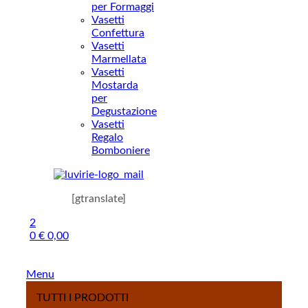
per Formaggi
Vasetti
Confettura
Vasetti
Marmellata
Vasetti
Mostarda
per
Degustazione
Vasetti
Regalo
Bomboniere
[gtranslate]
2
0
€
0,00
Menu
TUTTI I PRODOTTI