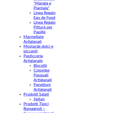
"Mangia e
Piantala"
Linea Regalo
Eau de Food
Linea Regalo
Pitture per
Papille
Marmellate
Artigianali
Mostarde dolci e
piccanti
Pasticceria
Artigianale
Biscotti
Colombe
Pasquali
Artigianali
Panettoni
Artigianali
Prodotti Salati
Seitan
Prodotti Tipici
Romagnoli –