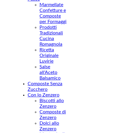
Marmellate
Confetture e
Composte
per Formaggi
Prodotti
Tradizionali
Cucina
Romagnola
Ricetta
Originale
Luvirie
Salse
all'Aceto
Balsamico
Composte Senza
Zucchero
Con lo Zenzero
Biscotti allo
Zenzero
Composte di
Zenzero
Dolci allo
Zenzero