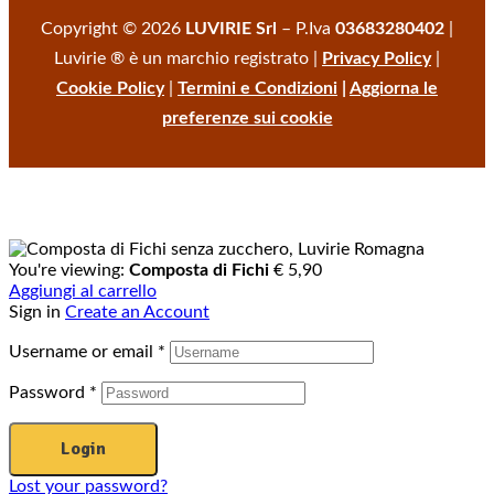
Copyright © 2026
LUVIRIE Srl
– P.Iva
03683280402
|
Luvirie ® è un marchio registrato |
Privacy Policy
|
Cookie Policy
|
Termini e Condizioni
|
Aggiorna le
preferenze sui cookie
You're viewing:
Composta di Fichi
€
5,90
Aggiungi al carrello
Sign in
Create an Account
Username or email
*
Password
*
Login
Lost your password?