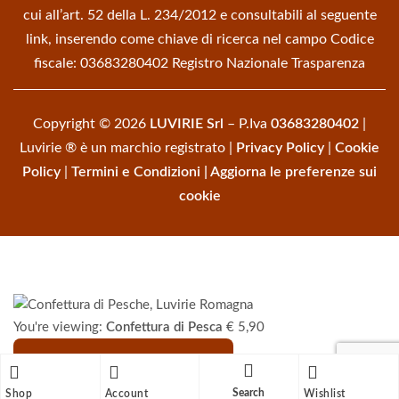
cui all’art. 52 della L. 234/2012 e consultabili al seguente
link, inserendo come chiave di ricerca nel campo Codice
fiscale: 03683280402
Registro Nazionale Trasparenza
Copyright © 2026
LUVIRIE Srl
– P.Iva
03683280402
|
Luvirie ® è un marchio registrato |
Privacy Policy
|
Cookie
Policy
|
Termini e Condizioni
|
Aggiorna le preferenze sui
cookie
You're viewing:
Confettura di Pesca
€
5,90
Aggiungi al carrello
Search
Shop
Account
Wishlist
Carrello
close