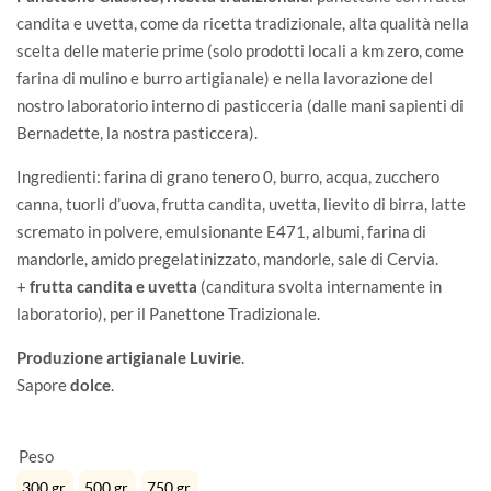
candita e uvetta, come da ricetta tradizionale, alta qualità nella
scelta delle materie prime (solo prodotti locali a km zero, come
farina di mulino e burro artigianale) e nella lavorazione del
nostro laboratorio interno di pasticceria (dalle mani sapienti di
Bernadette, la nostra pasticcera).
Ingredienti: farina di grano tenero 0, burro, acqua, zucchero
canna, tuorli d’uova, frutta candita, uvetta, lievito di birra, latte
scremato in polvere, emulsionante E471, albumi, farina di
mandorle, amido pregelatinizzato, mandorle, sale di Cervia.
+
frutta candita e uvetta
(canditura svolta internamente in
laboratorio), per il Panettone Tradizionale.
Produzione artigianale Luvirie
.
Sapore
dolce
.
Peso
300 gr.
500 gr.
750 gr.