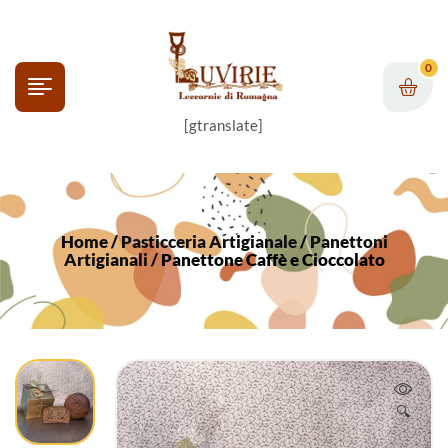
0
[gtranslate]
Home
/
Pasticceria Artigianale
/
Panettoni
Artigianali
/ Panettone Caffè e Cioccolato
🔍