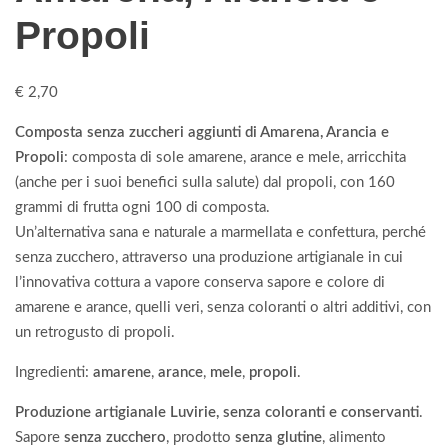
Propoli
€
2,70
Composta senza zuccheri aggiunti di Amarena, Arancia e
Propoli
: composta di sole amarene, arance e mele, arricchita
(anche per i suoi benefici sulla salute) dal propoli, con 160
grammi di frutta ogni 100 di composta.
Un’alternativa sana e naturale a marmellata e confettura, perché
senza zucchero, attraverso una produzione artigianale in cui
l’innovativa cottura a vapore conserva sapore e colore di
amarene e arance, quelli veri, senza coloranti o altri additivi, con
un retrogusto di propoli.
Ingredienti:
amarene
,
arance
,
mele
,
propoli
.
Produzione artigianale Luvirie, senza coloranti e conservanti
.
Sapore
senza zucchero
, prodotto
senza glutine
, alimento