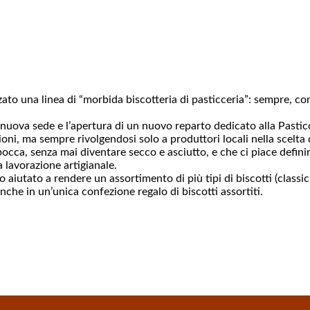
ato una linea di “morbida biscotteria di pasticceria”: sempre, con
 nuova sede e l’apertura di un nuovo reparto dedicato alla Pasticcer
i, ma sempre rivolgendosi solo a produttori locali nella scelta d
 bocca, senza mai diventare secco e asciutto, e che ci piace defin
a lavorazione artigianale.
no aiutato a rendere un assortimento di più tipi di biscotti (classi
nche in un’unica confezione regalo di biscotti assortiti.