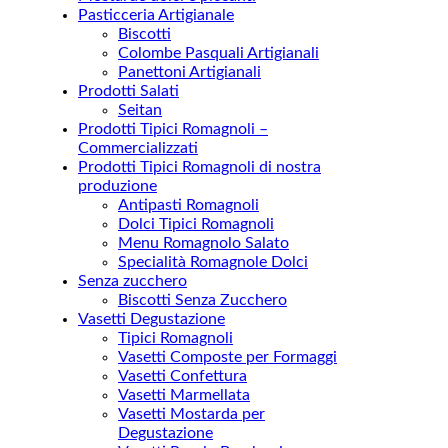
Pasticceria Artigianale
Biscotti
Colombe Pasquali Artigianali
Panettoni Artigianali
Prodotti Salati
Seitan
Prodotti Tipici Romagnoli –
Commercializzati
Prodotti Tipici Romagnoli di nostra
produzione
Antipasti Romagnoli
Dolci Tipici Romagnoli
Menu Romagnolo Salato
Specialità Romagnole Dolci
Senza zucchero
Biscotti Senza Zucchero
Vasetti Degustazione
Tipici Romagnoli
Vasetti Composte per Formaggi
Vasetti Confettura
Vasetti Marmellata
Vasetti Mostarda per
Degustazione