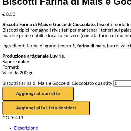
Biscotti Farina di Mais e Go
€
8,50
Biscotti Farina di Mais e Gocce di Cioccolato
: biscotti morbidi
Biscotti tipici romagnoli rivisitati per mantenerli teneri sul pal
materie prime nobili e locali a km zero (come la farina di mulino 
Ingredienti: farina di grano tenero 1,
farina di mais
, burro, zucc
Produzione artigianale Luvirie
.
Sapore
dolce
.
Formati:
Vaso da 200 gr.
Biscotti Farina di Mais e Gocce di Cioccolato quantity
Aggiungi al carrello
Aggiungi alla Lista desideri
COD:
413
Descrizione