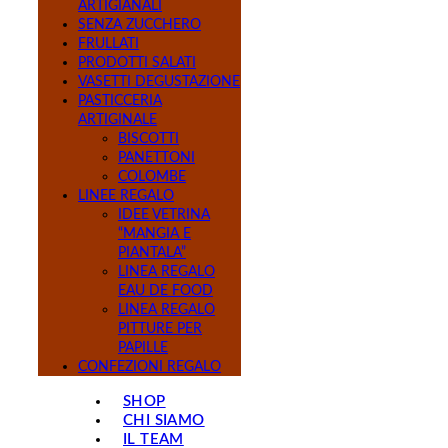
ARTIGIANALI
SENZA ZUCCHERO
FRULLATI
PRODOTTI SALATI
VASETTI DEGUSTAZIONE
PASTICCERIA
ARTIGINALE
BISCOTTI
PANETTONI
COLOMBE
LINEE REGALO
IDEE VETRINA
“MANGIA E
PIANTALA”
LINEA REGALO
EAU DE FOOD
LINEA REGALO
PITTURE PER
PAPILLE
CONFEZIONI REGALO
SHOP
CHI SIAMO
IL TEAM