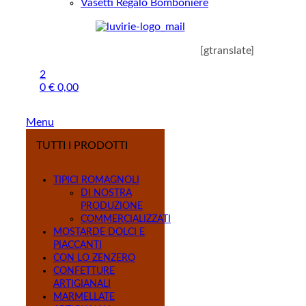
Vasetti Regalo Bomboniere
[gtranslate]
2
0
€
0,00
Menu
TUTTI I PRODOTTI
TIPICI ROMAGNOLI
DI NOSTRA
PRODUZIONE
COMMERCIALIZZATI
MOSTARDE DOLCI E
PIACCANTI
CON LO ZENZERO
CONFETTURE
ARTIGIANALI
MARMELLATE