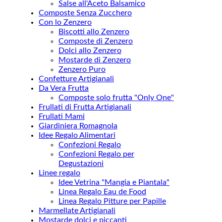
Salse all'Aceto Balsamico
Composte Senza Zucchero
Con lo Zenzero
Biscotti allo Zenzero
Composte di Zenzero
Dolci allo Zenzero
Mostarde di Zenzero
Zenzero Puro
Confetture Artigianali
Da Vera Frutta
Composte solo frutta "Only One"
Frullati di Frutta Artigianali
Frullati Mami
Giardiniera Romagnola
Idee Regalo Alimentari
Confezioni Regalo
Confezioni Regalo per
Degustazioni
Linee regalo
Idee Vetrina "Mangia e Piantala"
Linea Regalo Eau de Food
Linea Regalo Pitture per Papille
Marmellate Artigianali
Mostarde dolci e piccanti