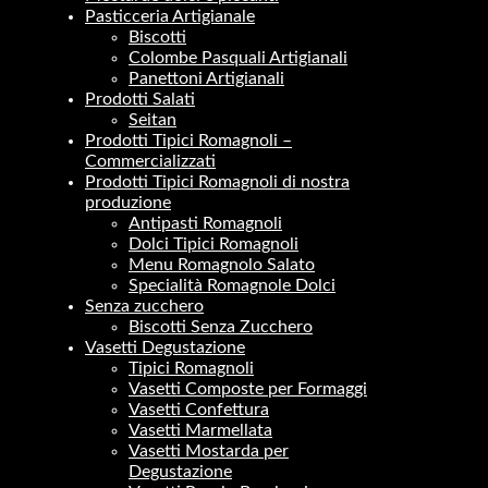
Pasticceria Artigianale
Biscotti
Colombe Pasquali Artigianali
Panettoni Artigianali
Prodotti Salati
Seitan
Prodotti Tipici Romagnoli –
Commercializzati
Prodotti Tipici Romagnoli di nostra
produzione
Antipasti Romagnoli
Dolci Tipici Romagnoli
Menu Romagnolo Salato
Specialità Romagnole Dolci
Senza zucchero
Biscotti Senza Zucchero
Vasetti Degustazione
Tipici Romagnoli
Vasetti Composte per Formaggi
Vasetti Confettura
Vasetti Marmellata
Vasetti Mostarda per
Degustazione