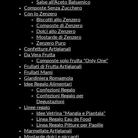
Salse all'Aceto Balsamico
Composte Senza Zucchero
Con lo Zenzero
Biscotti allo Zenzero
Composte di Zenzero
Dolci allo Zenzero
Mostarde di Zenzero
Zenzero Puro
Confetture Artigianali
Da Vera Frutta
Composte solo frutta "Only One"
Frullati di Frutta Artigianali
Frullati Mami
Giardiniera Romagnola
Idee Regalo Alimentari
Confezioni Regalo
Confezioni Regalo per
Degustazioni
Linee regalo
Idee Vetrina "Mangia e Piantala"
Linea Regalo Eau de Food
Linea Regalo Pitture per Papille
Marmellate Artigianali
Mostarde dolci e piccanti