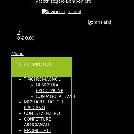
Vasetti Regalo Bomboniere
[gtranslate]
2
0
€
0,00
Menu
TUTTI I PRODOTTI
TIPICI ROMAGNOLI
DI NOSTRA
PRODUZIONE
COMMERCIALIZZATI
MOSTARDE DOLCI E
PIACCANTI
CON LO ZENZERO
CONFETTURE
ARTIGIANALI
MARMELLATE