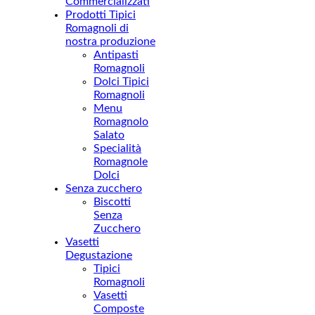
Commercializzati
Prodotti Tipici
Romagnoli di
nostra produzione
Antipasti
Romagnoli
Dolci Tipici
Romagnoli
Menu
Romagnolo
Salato
Specialità
Romagnole
Dolci
Senza zucchero
Biscotti
Senza
Zucchero
Vasetti
Degustazione
Tipici
Romagnoli
Vasetti
Composte