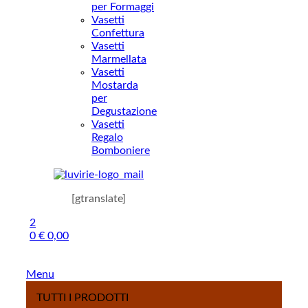
per Formaggi
Vasetti
Confettura
Vasetti
Marmellata
Vasetti
Mostarda
per
Degustazione
Vasetti
Regalo
Bomboniere
[gtranslate]
2
0
€
0,00
Menu
TUTTI I PRODOTTI