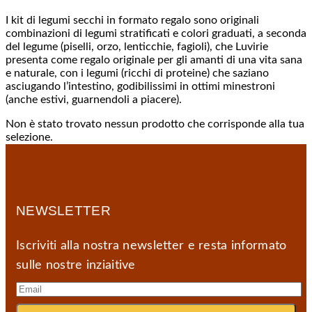
I kit di legumi secchi in formato regalo sono originali
combinazioni di legumi stratificati e colori graduati, a seconda
del legume (piselli, orzo, lenticchie, fagioli), che Luvirie
presenta come regalo originale per gli amanti di una vita sana
e naturale, con i legumi (ricchi di proteine) che saziano
asciugando l’intestino, godibilissimi in ottimi minestroni
(anche estivi, guarnendoli a piacere).
Non è stato trovato nessun prodotto che corrisponde alla tua
selezione.
NEWSLETTER
Iscriviti alla nostra newsletter e resta informato
sulle nostre inziaitive