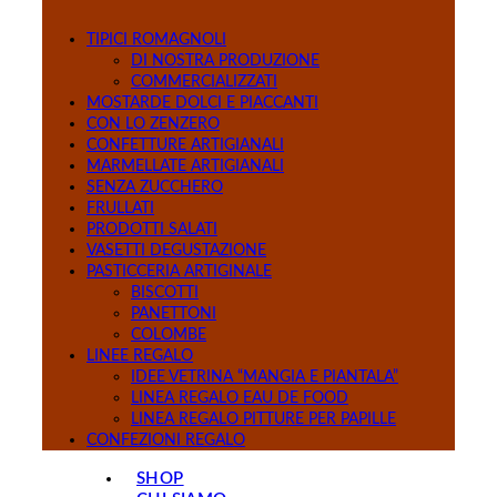
TIPICI ROMAGNOLI
DI NOSTRA PRODUZIONE
COMMERCIALIZZATI
MOSTARDE DOLCI E PIACCANTI
CON LO ZENZERO
CONFETTURE ARTIGIANALI
MARMELLATE ARTIGIANALI
SENZA ZUCCHERO
FRULLATI
PRODOTTI SALATI
VASETTI DEGUSTAZIONE
PASTICCERIA ARTIGINALE
BISCOTTI
PANETTONI
COLOMBE
LINEE REGALO
IDEE VETRINA “MANGIA E PIANTALA”
LINEA REGALO EAU DE FOOD
LINEA REGALO PITTURE PER PAPILLE
CONFEZIONI REGALO
SHOP