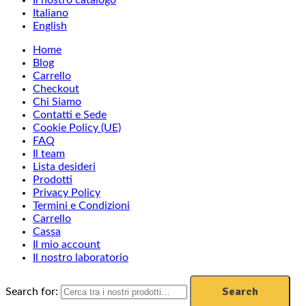
Italiano
English
Home
Blog
Carrello
Checkout
Chi Siamo
Contatti e Sede
Cookie Policy (UE)
FAQ
Il team
Lista desideri
Prodotti
Privacy Policy
Termini e Condizioni
Carrello
Cassa
Il mio account
Il nostro laboratorio
Search
Search for: