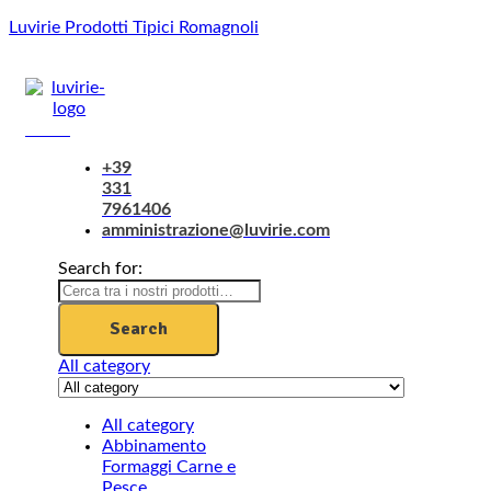
Luvirie Prodotti Tipici Romagnoli
Menu
+39
331
7961406
amministrazione@luvirie.com
Search for:
Search
All category
All category
Abbinamento
Formaggi Carne e
Pesce