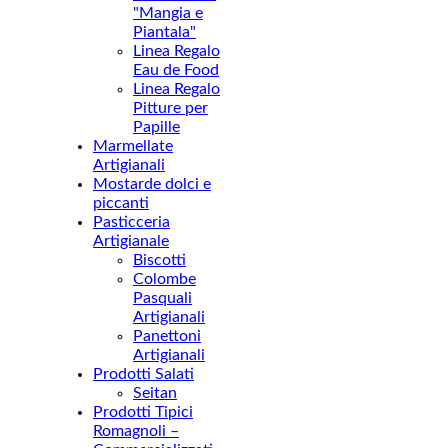
"Mangia e
Piantala"
Linea Regalo
Eau de Food
Linea Regalo
Pitture per
Papille
Marmellate
Artigianali
Mostarde dolci e
piccanti
Pasticceria
Artigianale
Biscotti
Colombe
Pasquali
Artigianali
Panettoni
Artigianali
Prodotti Salati
Seitan
Prodotti Tipici
Romagnoli –