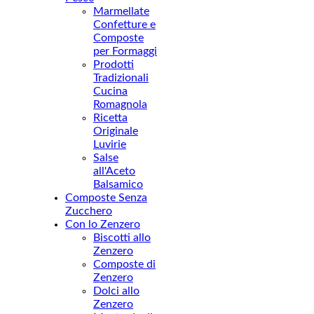
Marmellate
Confetture e
Composte
per Formaggi
Prodotti
Tradizionali
Cucina
Romagnola
Ricetta
Originale
Luvirie
Salse
all'Aceto
Balsamico
Composte Senza
Zucchero
Con lo Zenzero
Biscotti allo
Zenzero
Composte di
Zenzero
Dolci allo
Zenzero