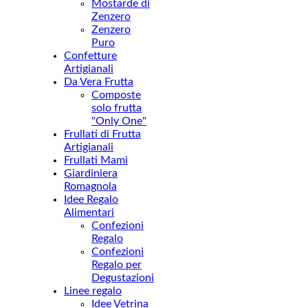
Mostarde di
Zenzero
Zenzero
Puro
Confetture
Artigianali
Da Vera Frutta
Composte
solo frutta
"Only One"
Frullati di Frutta
Artigianali
Frullati Mami
Giardiniera
Romagnola
Idee Regalo
Alimentari
Confezioni
Regalo
Confezioni
Regalo per
Degustazioni
Linee regalo
Idee Vetrina